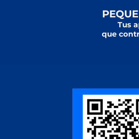
PEQUE
Tus a
​que cont