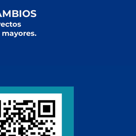
AMBIOS
yectos
s mayores.