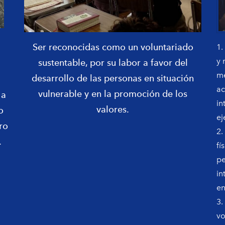
Ser reconocidas como un voluntariado
1.
y 
sustentable, por su labor a favor del
me
desarrollo de las personas en situación
ac
vulnerable y en la promoción de los
 a
in
valores.
o
ej
ro
2.
.
fí
pe
in
en
3.
vo